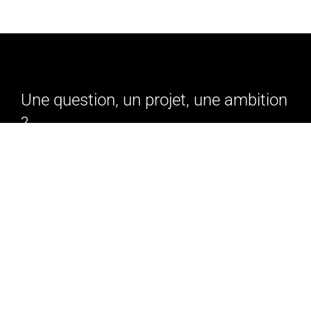
Une question, un projet, une ambition 
?
Nous sommes à votre entière disposition pour 
échanger avec vous, où que vous soyez et dans les 
plus brefs délais.
CONTACTEZ NOUS
NOTRE FAQ
Le Groupe Champion Spirit
Notre Vision
Notre Expertise