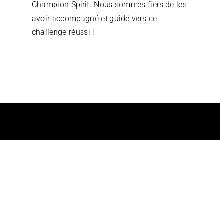
Champion Spirit. Nous sommes fiers de les 
avoir accompagné et guidé vers ce 
challenge réussi !
Une question, un projet, une ambition 
?
Nous sommes à votre entière disposition pour 
échanger avec vous, où que vous soyez et dans les 
plus brefs délais.